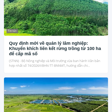
Tin tức
Quy định mới về quản lý lâm nghiệp:
Khuyến khích liên kết rừng trồng từ 100 ha
để cấp mã số
(STNN) - Bộ Nông nghiệp và Môi trường vừa ban hành Văn bản
hợp nhất số 74/2026/VBHN-TT-BNNMT, hướng dẫn chi...