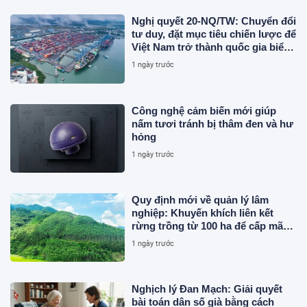
Nghị quyết 20-NQ/TW: Chuyển đổi
tư duy, đặt mục tiêu chiến lược để
Việt Nam trở thành quốc gia biển
mạnh
1 ngày trước
Công nghệ cảm biến mới giúp
nấm tươi tránh bị thâm đen và hư
hỏng
1 ngày trước
Quy định mới về quản lý lâm
nghiệp: Khuyến khích liên kết
rừng trồng từ 100 ha để cấp mã
số
1 ngày trước
Nghịch lý Đan Mạch: Giải quyết
bài toán dân số già bằng cách