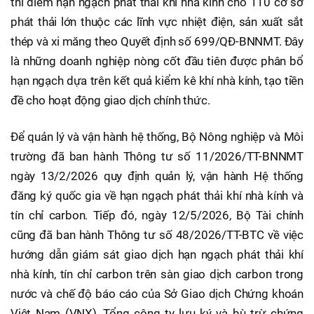
thí điểm hạn ngạch phát thải khí nhà kính cho 110 cơ sở
phát thải lớn thuộc các lĩnh vực nhiệt điện, sản xuất sắt
thép và xi măng theo Quyết định số 699/QĐ-BNNMT. Đây
là những doanh nghiệp nòng cốt đầu tiên được phân bổ
hạn ngạch dựa trên kết quả kiểm kê khí nhà kính, tạo tiền
đề cho hoạt động giao dịch chính thức.
Để quản lý và vận hành hệ thống, Bộ Nông nghiệp và Môi
trường đã ban hành Thông tư số 11/2026/TT-BNNMT
ngày 13/2/2026 quy định quản lý, vận hành Hệ thống
đăng ký quốc gia về hạn ngạch phát thải khí nhà kính và
tín chỉ carbon. Tiếp đó, ngày 12/5/2026, Bộ Tài chính
cũng đã ban hành Thông tư số 48/2026/TT-BTC về việc
hướng dẫn giám sát giao dịch hạn ngạch phát thải khí
nhà kính, tín chỉ carbon trên sàn giao dịch carbon trong
nước và chế độ báo cáo của Sở Giao dịch Chứng khoán
Việt Nam (VNX), Tổng công ty lưu ký và bù trừ chứng