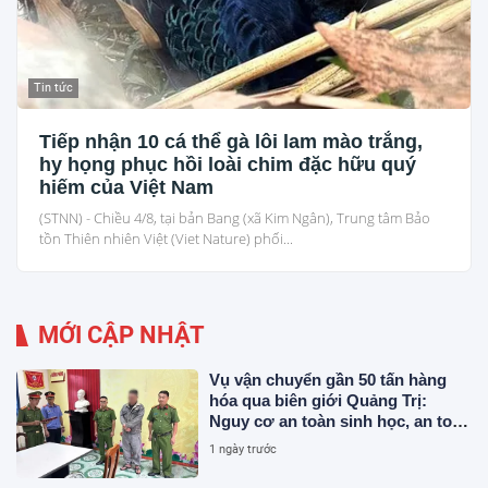
Tin tức
Tiếp nhận 10 cá thể gà lôi lam mào trắng,
hy họng phục hồi loài chim đặc hữu quý
hiếm của Việt Nam
(STNN) - Chiều 4/8, tại bản Bang (xã Kim Ngân), Trung tâm Bảo
tồn Thiên nhiên Việt (Viet Nature) phối...
MỚI CẬP NHẬT
Vụ vận chuyển gần 50 tấn hàng
hóa qua biên giới Quảng Trị:
Nguy cơ an toàn sinh học, an toàn
thực phẩm từ sản phẩm động vật
1 ngày trước
và chất thải không rõ nguồn gốc