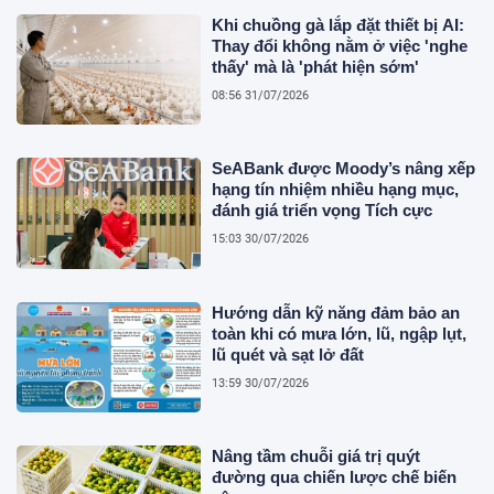
Khi chuồng gà lắp đặt thiết bị AI:
Thay đổi không nằm ở việc 'nghe
thấy' mà là 'phát hiện sớm'
08:56 31/07/2026
SeABank được Moody’s nâng xếp
hạng tín nhiệm nhiều hạng mục,
đánh giá triển vọng Tích cực
15:03 30/07/2026
Hướng dẫn kỹ năng đảm bảo an
toàn khi có mưa lớn, lũ, ngập lụt,
lũ quét và sạt lở đất
13:59 30/07/2026
Nâng tầm chuỗi giá trị quýt
đường qua chiến lược chế biến