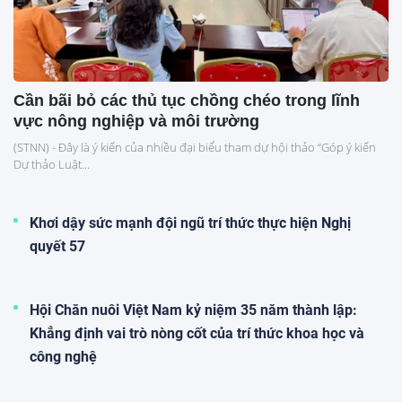
Cần bãi bỏ các thủ tục chồng chéo trong lĩnh
vực nông nghiệp và môi trường
(STNN) - Đây là ý kiến của nhiều đại biểu tham dự hội thảo “Góp ý kiến
Dự thảo Luật...
Khơi dậy sức mạnh đội ngũ trí thức thực hiện Nghị
quyết 57
Hội Chăn nuôi Việt Nam kỷ niệm 35 năm thành lập:
Khẳng định vai trò nòng cốt của trí thức khoa học và
công nghệ