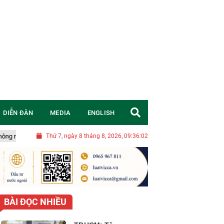
DIỄN ĐÀN
MEDIA
ENGLISH
Nghị quyết 20-NQ/TW: Chuyển đổi tư duy, đặt mục tiêu chiến lược để Vi
Thứ 7, ngày 8 tháng 8, 2026, 09:36:04
BÀI ĐỌC NHIỀU