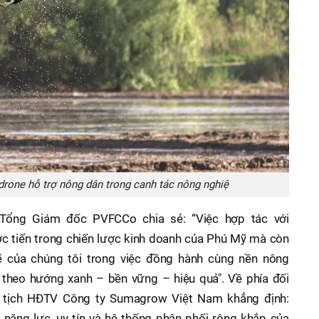
rone hỗ trợ nông dân trong canh tác nông nghiệ
ổng Giám đốc PVFCCo chia sẻ: “Việc hợp tác với
c tiến trong chiến lược kinh doanh của Phú Mỹ mà còn
 của chúng tôi trong việc đồng hành cùng nền nông
 theo hướng xanh – bền vững – hiệu quả". Về phía đối
ủ tịch HĐTV Công ty Sumagrow Việt Nam khẳng định:
o năng lực, uy tín và hệ thống phân phối rộng khắp của