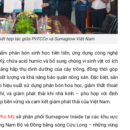
 kết hợp tác giữa PVFCCo và Sumagrow Việt Nam
ẩm phân bón sinh học tiên tiến, ứng dụng công nghệ
ỳ, chứa acid humic và bổ sung chủng vi sinh vật có ích
 năng hấp thụ dinh dưỡng của cây trồng, đồng thời góp
hất lượng và khả năng bảo quản nông sản. Đặc biệt, sản
 hiệu suất sử dụng phân bón hóa học, giảm thất thoát
phí, và giảm phát thải khí nhà kính – phù hợp với định
ệp bền vững và cam kết giảm phát thải của Việt Nam.
Phú Mỹ
sẽ phân phối Sumagrow Inside tại các khu vực
ông Nam Bộ và Đồng bằng sông Cửu Long – những vùng