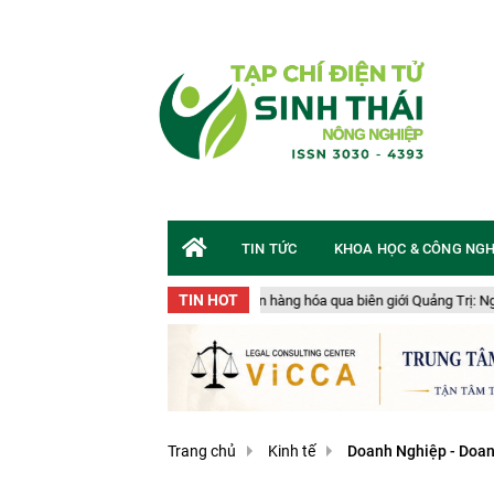
TIN TỨC
KHOA HỌC & CÔNG NG
TIN HOT
vận chuyển gần 50 tấn hàng hóa qua biên giới Quảng Trị: Nguy cơ an toàn sinh 
Trang chủ
Kinh tế
Doanh Nghiệp - Doa