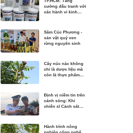
TP.HCM: Tăng
cường đấu tranh với
các hành vi kinh
doanh thực phẩm
không rõ nguồn gốc
Sâm Cúc Phương -
sản vật quý ven
rừng nguyên sinh
Cây núc nác không
chỉ là dược liệu mà
còn là thực phẩm
quý
Định vị niềm tin trên
cánh sóng: Khi
chiến sĩ Cảnh sát
biển đồng hành
cùng ngư dân bám
biển
Hành trình nông
nghiệp công nghệ