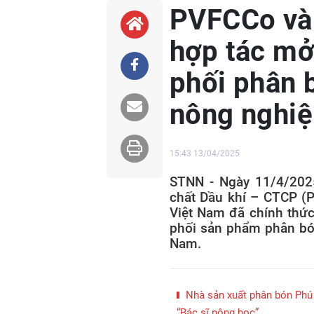
PVFCCo và
hợp tác mở
phối phân 
nông nghiệ
15:43 13/04/2025
STNN - Ngày 11/4/2025
chất Dầu khí – CTCP 
Việt Nam đã chính thức
phối sản phẩm phân bón
Nam.
Nhà sản xuất phân bón Phú 
“Bác sĩ nông học”