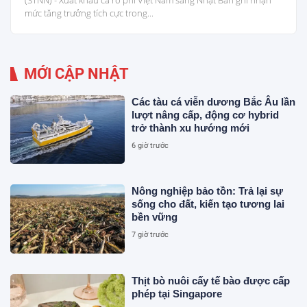
(STNN) - Xuất khẩu cá rô phi Việt Nam sang Nhật Bản ghi nhận
mức tăng trưởng tích cực trong...
MỚI CẬP NHẬT
Các tàu cá viễn dương Bắc Âu lần
lượt nâng cấp, động cơ hybrid
trở thành xu hướng mới
6 giờ trước
Nông nghiệp bảo tồn: Trả lại sự
sống cho đất, kiến tạo tương lai
bền vững
7 giờ trước
Thịt bò nuôi cấy tế bào được cấp
phép tại Singapore