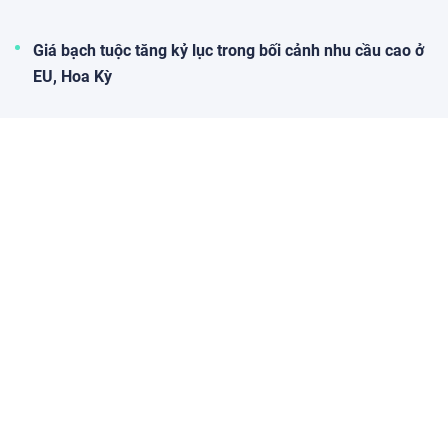
Giá bạch tuộc tăng kỷ lục trong bối cảnh nhu cầu cao ở
EU, Hoa Kỳ
Doanh Nghiệp - Doanh nhân
PVFCCo đặt mục tiêu doanh thu vượt 1,1 tỷ USD
vào năm 2030