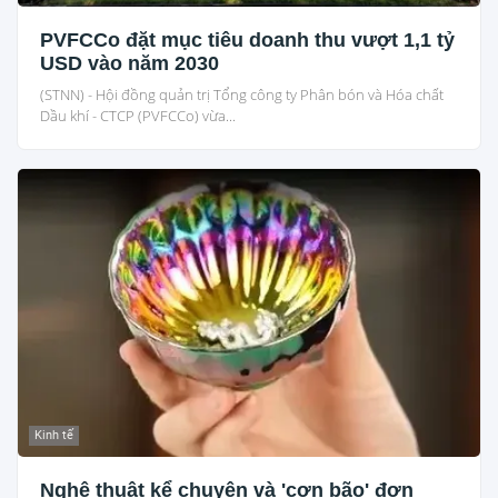
PVFCCo đặt mục tiêu doanh thu vượt 1,1 tỷ
USD vào năm 2030
(STNN) - Hội đồng quản trị Tổng công ty Phân bón và Hóa chất
Dầu khí - CTCP (PVFCCo) vừa...
Kinh tế
Nghệ thuật kể chuyện và 'cơn bão' đơn