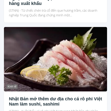
hàng xuất khẩu
(STNN) - Từ chiếc chén trà cổ đến que hương trầm, các doanh
nghiệp Trung Quốc đang chứng minh một...
Kinh tế
Nhật Bản mở thêm dư địa cho cá rô phi Việt
Nam làm sushi, sashimi