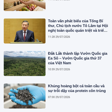
Toàn văn phát biểu của Tổng Bí
thư, Chủ tịch nước Tô Lâm tại Hội
nghị toàn quốc quán triệt và triển
khai thực hiện Nghị quyết Hội
11:28 29/07/2026
nghị Trung ương 3
Đắk Lắk thành lập Vườn Quốc gia
Ea Sô – Vườn Quốc gia thứ 37
của Việt Nam
10:59 29/07/2026
Khủng hoảng bột cá toàn cầu và
sự trỗi dậy của protein côn trùng
07:00 29/07/2026