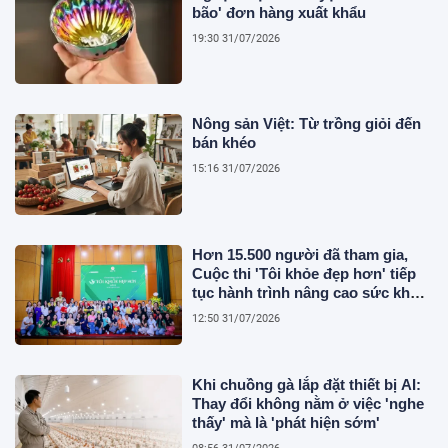
bão' đơn hàng xuất khẩu
19:30 31/07/2026
Nông sản Việt: Từ trồng giỏi đến
bán khéo
15:16 31/07/2026
Hơn 15.500 người đã tham gia,
Cuộc thi 'Tôi khỏe đẹp hơn' tiếp
tục hành trình nâng cao sức khỏe
người Việt
12:50 31/07/2026
Khi chuồng gà lắp đặt thiết bị AI:
Thay đổi không nằm ở việc 'nghe
thấy' mà là 'phát hiện sớm'