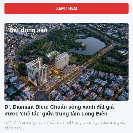
XEM THÊM
Bất động sản
D’. Diamant Bleu: Chuẩn sống xanh đắt giá
được 'chế tác' giữa trung tâm Long Biên
(STNN) - Với mã “gen vị trí” đắc địa (một trong các mã gen đặc trưng của
các dự án...