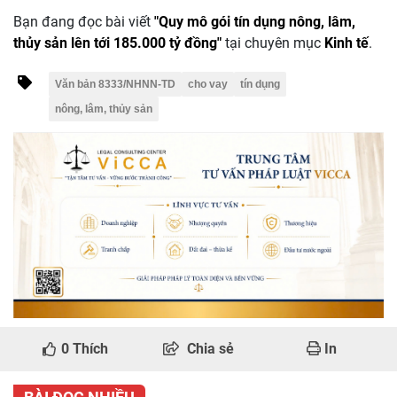
Bạn đang đọc bài viết
"Quy mô gói tín dụng nông, lâm,
thủy sản lên tới 185.000 tỷ đồng"
tại chuyên mục
Kinh tế
.
Văn bản 8333/NHNN-TD
cho vay
tín dụng
nông, lâm, thủy sản
0
Thích
Chia sẻ
In