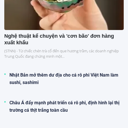
Nghệ thuật kể chuyện và 'cơn bão' đơn hàng
xuất khẩu
(STNN) - Từ chiếc chén trà cổ đến que hương trầm, các doanh nghiệp
Trung Quốc đang chứng minh một...
Nhật Bản mở thêm dư địa cho cá rô phi Việt Nam làm
sushi, sashimi
Châu Á đẩy mạnh phát triển cá rô phi, định hình lại thị
trường cá thịt trắng toàn cầu