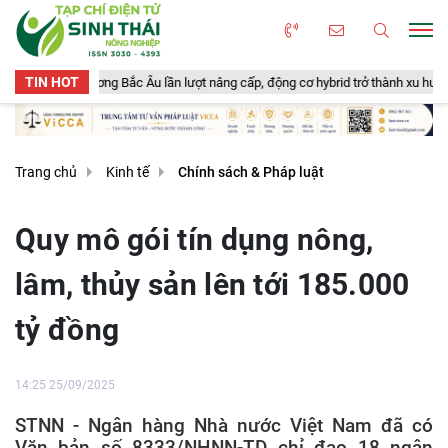
TIN HOT
ng Bắc Âu lần lượt nâng cấp, động cơ hybrid trở thành xu hướng mới
N
Trang chủ
Kinh tế
Chính sách & Pháp luật
Quy mô gói tín dụng nông,
lâm, thủy sản lên tới 185.000
tỷ đồng
14:25 25/09/2025
STNN - Ngân hàng Nhà nước Việt Nam đã có
Văn bản số 8333/NHNN-TD chỉ đạo 18 ngân