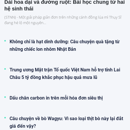
Dải hoa dại và đường ruột: Bài học chung từ hai
hệ sinh thái
(STNN) - Một giải pháp giản đơn trên những cánh đồng lúa mì Thụy Sĩ
đang hé lộ một nguyên...
Không chỉ là hạt dinh dưỡng: Câu chuyện quà tặng từ
những chiếc lon nhôm Nhật Bản
Trung ương Mặt trận Tổ quốc Việt Nam hỗ trợ tỉnh Lai
Châu 5 tỷ đồng khắc phục hậu quả mưa lũ
Dấu chân carbon in trên mỗi hóa đơn siêu thị
Câu chuyện về bò Wagyu: Vì sao loại thịt bò này lại đắt
giá đến vậy?