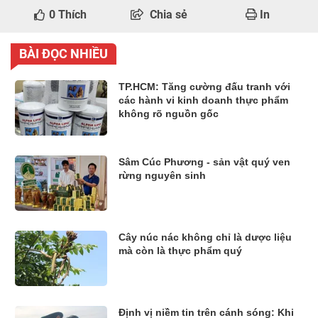
0
Thích
Chia sẻ
In
BÀI ĐỌC NHIỀU
TP.HCM: Tăng cường đấu tranh với
các hành vi kinh doanh thực phẩm
không rõ nguồn gốc
Sâm Cúc Phương - sản vật quý ven
rừng nguyên sinh
Cây núc nác không chỉ là dược liệu
mà còn là thực phẩm quý
Định vị niềm tin trên cánh sóng: Khi