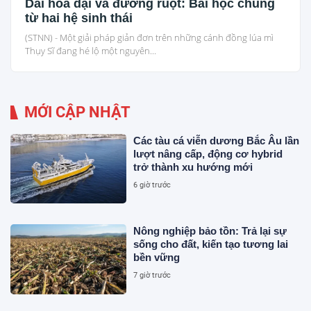
Dải hoa dại và đường ruột: Bài học chung
từ hai hệ sinh thái
(STNN) - Một giải pháp giản đơn trên những cánh đồng lúa mì
Thụy Sĩ đang hé lộ một nguyên...
MỚI CẬP NHẬT
Các tàu cá viễn dương Bắc Âu lần
lượt nâng cấp, động cơ hybrid
trở thành xu hướng mới
6 giờ trước
Nông nghiệp bảo tồn: Trả lại sự
sống cho đất, kiến tạo tương lai
bền vững
7 giờ trước