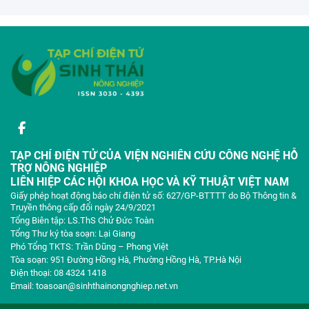
TẠP CHÍ ĐIỆN TỬ CỦA VIỆN NGHIÊN CỨU CÔNG NGHỆ HỖ
TRỢ NÔNG NGHIỆP
LIÊN HIỆP CÁC HỘI KHOA HỌC VÀ KỸ THUẬT VIỆT NAM
Giấy phép hoạt động báo chí điện tử số: 627/GP-BTTTT do Bộ Thông tin &
Truyền thông cấp đổi ngày 24/9/2021
Tổng Biên tập: LS.ThS Chử Đức Toàn
Tổng Thư ký tòa soạn: Lại Giang
Phó Tổng TKTS: Trần Dũng – Phong Việt
Tòa soạn: 951 Đường Hồng Hà, Phường Hồng Hà, TP.Hà Nội
Điện thoại: 08 4324 1418
Email: toasoan@sinhthainongnghiep.net.vn