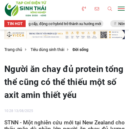
TIN HOT
âng cấp, động cơ hybrid trở thành xu hướng mới
Nông nghiệp bảo tồn: T
Trang chủ
Tiêu dùng sinh thái
Đời sống
Người ăn chay đủ protein tổng
thể cũng có thể thiếu một số
axit amin thiết yếu
10:28 13/08/2025
STNN - Một nghiên cứu mới tại New Zealand cho
thấy, mặc dù phần lớn người ăn chay đủ lượng