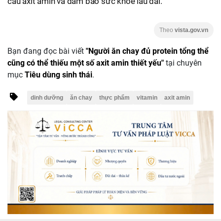
cầu axit amin và đảm bảo sức khỏe lâu dài.
Theo
vista.gov.vn
Bạn đang đọc bài viết
"Người ăn chay đủ protein tổng thể
cũng có thể thiếu một số axit amin thiết yếu"
tại chuyên
mục
Tiêu dùng sinh thái
.
dinh dưỡng
ăn chay
thực phẩm
vitamin
axit amin