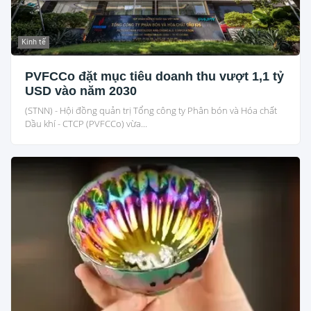
Kinh tế
PVFCCo đặt mục tiêu doanh thu vượt 1,1 tỷ
USD vào năm 2030
(STNN) - Hội đồng quản trị Tổng công ty Phân bón và Hóa chất
Dầu khí - CTCP (PVFCCo) vừa...