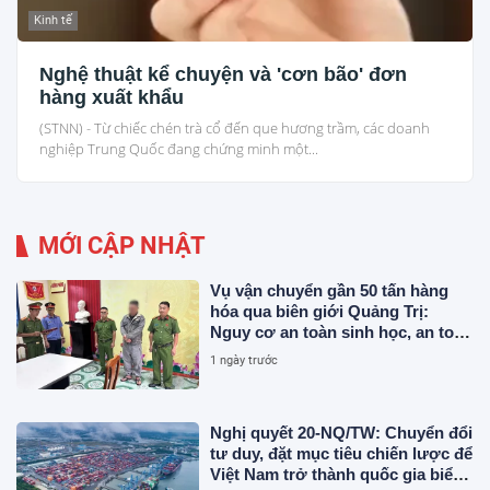
Kinh tế
Nghệ thuật kể chuyện và 'cơn bão' đơn
hàng xuất khẩu
(STNN) - Từ chiếc chén trà cổ đến que hương trầm, các doanh
nghiệp Trung Quốc đang chứng minh một...
MỚI CẬP NHẬT
Vụ vận chuyển gần 50 tấn hàng
hóa qua biên giới Quảng Trị:
Nguy cơ an toàn sinh học, an toàn
thực phẩm từ sản phẩm động vật
1 ngày trước
và chất thải không rõ nguồn gốc
Nghị quyết 20-NQ/TW: Chuyển đổi
tư duy, đặt mục tiêu chiến lược để
Việt Nam trở thành quốc gia biển