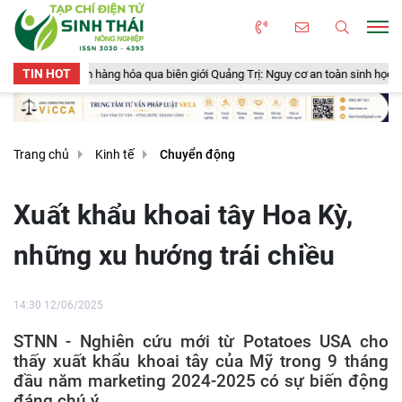
TIN HOT
óa qua biên giới Quảng Trị: Nguy cơ an toàn sinh học, an toàn thực phẩm từ sả
Trang chủ
Kinh tế
Chuyển động
Xuất khẩu khoai tây Hoa Kỳ,
những xu hướng trái chiều
14:30 12/06/2025
STNN - Nghiên cứu mới từ Potatoes USA cho
thấy xuất khẩu khoai tây của Mỹ trong 9 tháng
đầu năm marketing 2024-2025 có sự biến động
đáng chú ý.