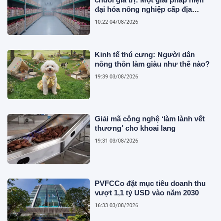
đại hóa nông nghiệp cấp địa
phương tại Việt Nam
10:22 04/08/2026
Kinh tế thú cưng: Người dân
nông thôn làm giàu như thế nào?
19:39 03/08/2026
Giải mã công nghệ ‘làm lành vết
thương’ cho khoai lang
19:31 03/08/2026
PVFCCo đặt mục tiêu doanh thu
vượt 1,1 tỷ USD vào năm 2030
16:33 03/08/2026