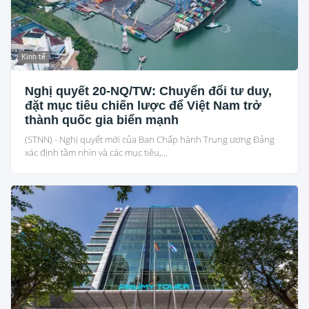
Kinh tế
Nghị quyết 20-NQ/TW: Chuyển đổi tư duy,
đặt mục tiêu chiến lược để Việt Nam trở
thành quốc gia biển mạnh
(STNN) - Nghị quyết mới của Ban Chấp hành Trung ương Đảng
xác định tầm nhìn và các mục tiêu,...