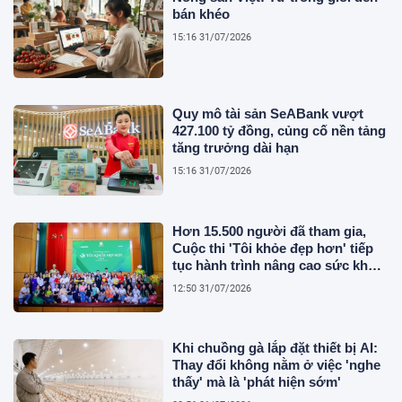
bán khéo
15:16 31/07/2026
Quy mô tài sản SeABank vượt
427.100 tỷ đồng, củng cố nền tảng
tăng trưởng dài hạn
15:16 31/07/2026
Hơn 15.500 người đã tham gia,
Cuộc thi 'Tôi khỏe đẹp hơn' tiếp
tục hành trình nâng cao sức khỏe
người Việt
12:50 31/07/2026
Khi chuồng gà lắp đặt thiết bị AI:
Thay đổi không nằm ở việc 'nghe
thấy' mà là 'phát hiện sớm'