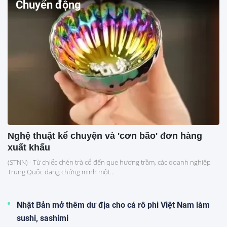
Chuyển động
Nghệ thuật kể chuyện và 'cơn bão' đơn hàng
xuất khẩu
(STNN) - Từ chiếc chén trà cổ đến que hương trầm, các doanh nghiệp
Trung Quốc đang chứng minh một...
Nhật Bản mở thêm dư địa cho cá rô phi Việt Nam làm
sushi, sashimi