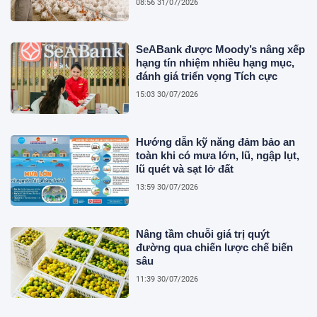
08:56 31/07/2026
SeABank được Moody’s nâng xếp
hạng tín nhiệm nhiều hạng mục,
đánh giá triển vọng Tích cực
15:03 30/07/2026
Hướng dẫn kỹ năng đảm bảo an
toàn khi có mưa lớn, lũ, ngập lụt,
lũ quét và sạt lở đất
13:59 30/07/2026
Nâng tầm chuỗi giá trị quýt
đường qua chiến lược chế biến
sâu
11:39 30/07/2026