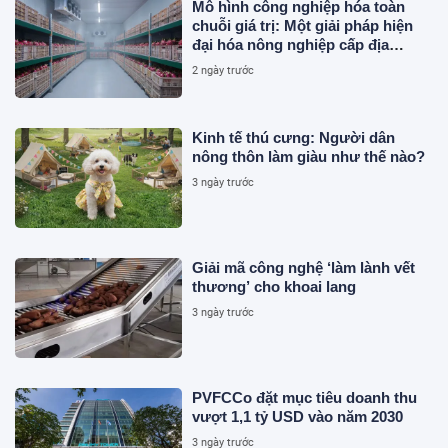
Mô hình công nghiệp hóa toàn
chuỗi giá trị: Một giải pháp hiện
đại hóa nông nghiệp cấp địa
phương tại Việt Nam
2 ngày trước
Kinh tế thú cưng: Người dân
nông thôn làm giàu như thế nào?
3 ngày trước
Giải mã công nghệ ‘làm lành vết
thương’ cho khoai lang
3 ngày trước
PVFCCo đặt mục tiêu doanh thu
vượt 1,1 tỷ USD vào năm 2030
3 ngày trước