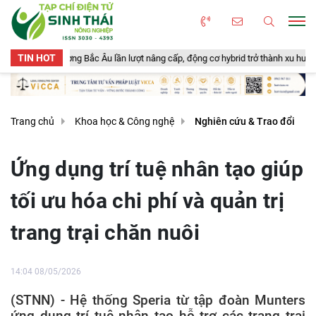
TIN HOT
c Âu lần lượt nâng cấp, động cơ hybrid trở thành xu hướng mới
Nông ng
Trang chủ
Khoa học & Công nghệ
Nghiên cứu & Trao đổi
Ứng dụng trí tuệ nhân tạo giúp
tối ưu hóa chi phí và quản trị
trang trại chăn nuôi
14:04 08/05/2026
(STNN) - Hệ thống Speria từ tập đoàn Munters
ứng dụng trí tuệ nhân tạo hỗ trợ các trang trại