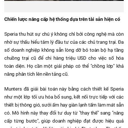
Chiến lược nâng cấp hệ thống dựa trên tài sản hiện có
Speria thu hút sự chú ý không chỉ bởi công nghệ mà còn
nhờ sự thấu hiểu tâm lý đầu tư của các chủ trang trại. Đa
số doanh nghiệp không sẵn lòng dỡ bỏ toàn bộ hạ tầng
chuồng trại cũ để chi hàng triệu USD cho việc số hóa
toàn diện. Họ cần một giải pháp có thể "chồng lớp" khả
năng phân tích lên nền tảng cũ.
Munters đã giải bài toán này bằng cách thiết kế Speria
như một lớp tối ưu hóa bổ sung, kết nối trực tiếp với các
thiết bị thông gió, sưởi ấm hay giàn lạnh tấm làm mát sẵn
có. Mô hình này thay đổi tư duy từ "thay thế" sang "nâng
cấp từng bước", giúp doanh nghiệp đạt được hiệu quả