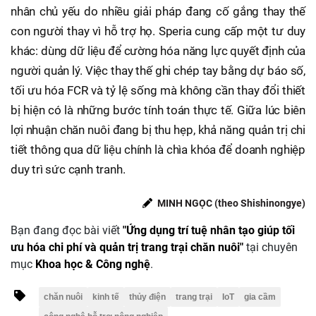
nhân chủ yếu do nhiều giải pháp đang cố gắng thay thế
con người thay vì hỗ trợ họ. Speria cung cấp một tư duy
khác: dùng dữ liệu để cường hóa năng lực quyết định của
người quản lý. Việc thay thế ghi chép tay bằng dự báo số,
tối ưu hóa FCR và tỷ lệ sống mà không cần thay đổi thiết
bị hiện có là những bước tính toán thực tế. Giữa lúc biên
lợi nhuận chăn nuôi đang bị thu hẹp, khả năng quản trị chi
tiết thông qua dữ liệu chính là chìa khóa để doanh nghiệp
duy trì sức cạnh tranh.
MINH NGỌC (theo Shishinongye)
Bạn đang đọc bài viết
"Ứng dụng trí tuệ nhân tạo giúp tối
ưu hóa chi phí và quản trị trang trại chăn nuôi"
tại chuyên
mục
Khoa học & Công nghệ
.
chăn nuôi
kinh tế
thủy điện
trang trại
IoT
gia cầm