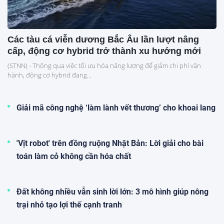
Các tàu cá viễn dương Bắc Âu lần lượt nâng
cấp, động cơ hybrid trở thành xu hướng mới
(STNN) - Thông qua việc tối ưu hóa năng lượng để giảm chi phí vận
hành, động cơ hybrid đang...
Giải mã công nghệ ‘làm lành vết thương’ cho khoai lang
'Vịt robot' trên đồng ruộng Nhật Bản: Lời giải cho bài
toán làm cỏ không cần hóa chất
Đất không nhiều vẫn sinh lời lớn: 3 mô hình giúp nông
trại nhỏ tạo lợi thế cạnh tranh