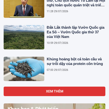
thư, Chủ tịch nước Tô Lâm tại Hội
nghị toàn quốc quán triệt và triển
khai thực hiện Nghị quyết Hội
11:28 29/07/2026
nghị Trung ương 3
Đắk Lắk thành lập Vườn Quốc gia
Ea Sô – Vườn Quốc gia thứ 37
của Việt Nam
10:59 29/07/2026
Khủng hoảng bột cá toàn cầu và
sự trỗi dậy của protein côn trùng
07:00 29/07/2026
XEM THÊM