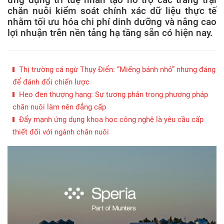
chăn nuôi kiểm soát chính xác dữ liệu thực tế
nhằm tối ưu hóa chi phí dinh dưỡng và nâng cao
lợi nhuận trên nền tảng hạ tầng sẵn có hiện nay.
Thị trường cá ngừ Thụy Điển: “Miếng bánh nhỏ” nhưng đáng
để đánh đổi chiến lược
Heo đen thượng hạng: Sự tương phản trong phương pháp
chăn nuôi làm nên đẳng cấp
Đẩy mạnh ứng dụng khoa học công nghệ là yêu cầu cấp
thiết đối với ngành chăn nuôi