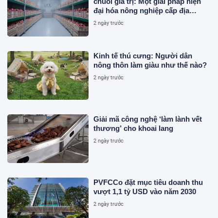
chuỗi giá trị: Một giải pháp hiện
đại hóa nông nghiệp cấp địa
phương tại Việt Nam
2 ngày trước
Kinh tế thú cưng: Người dân
nông thôn làm giàu như thế nào?
2 ngày trước
Giải mã công nghệ ‘làm lành vết
thương’ cho khoai lang
2 ngày trước
PVFCCo đặt mục tiêu doanh thu
vượt 1,1 tỷ USD vào năm 2030
2 ngày trước