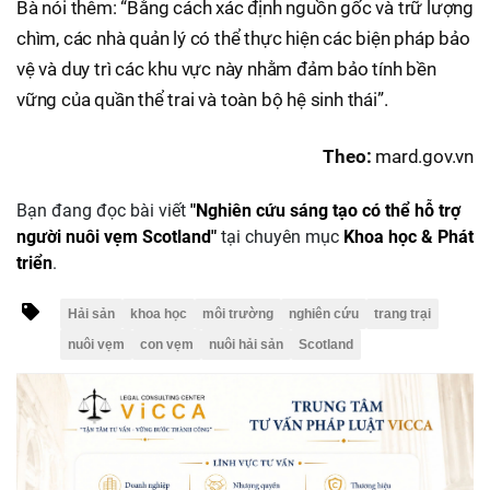
Bà nói thêm: “Bằng cách xác định nguồn gốc và trữ lượng
chìm, các nhà quản lý có thể thực hiện các biện pháp bảo
vệ và duy trì các khu vực này nhằm đảm bảo tính bền
vững của quần thể trai và toàn bộ hệ sinh thái”.
Theo:
mard.gov.vn
Bạn đang đọc bài viết
"Nghiên cứu sáng tạo có thể hỗ trợ
người nuôi vẹm Scotland"
tại chuyên mục
Khoa học & Phát
triển
.
Hải sản
khoa học
môi trường
nghiên cứu
trang trại
nuôi vẹm
con vẹm
nuôi hải sản
Scotland